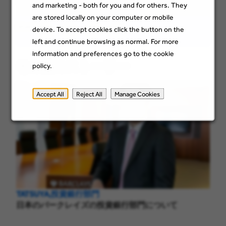
なスキルの向上の機会があると思います。
and marketing - both for you and for others. They
are stored locally on your computer or mobile
Share
device. To accept cookies click the button on the
left and continue browsing as normal. For more
information and preferences go to the cookie
その他のストーリー
policy.
Accept All
Reject All
Manage Cookies
TATSUYA,投資銀行部門
日本のバークレイズの投資銀行部門について