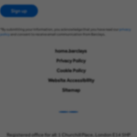
Sign up
*By submitting your information, you acknowledge that you have read our
privacy
policy
and consent to receive email communication from Barclays.
home.barclays
Privacy Policy
Cookie Policy
Website Accessibility
Sitemap
LinkedIn
Instagram
Registered office for all: 1 Churchill Place, London E14 5HP