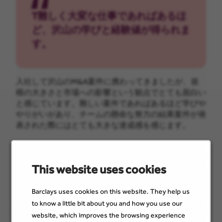
T難しく大変な仕事であればあるほ
ど、沢山の学びと経験値が得られま
す。
入社して沢山のM&A案件に携わってきましたが、規
模の大きさと市場への影響という観点でとても面白い
と感じています。難しい案件であればあるほど学びや
やりがいがあり、チームの懸命な努力の結果案件が発
表された際にはとても大きな達成感を感じます。
私がここまで充実した仕事が行うことができるのは
日々サポートをしてくださる上司、部下、同期のおか
This website uses cookies
げであり、恵まれた環境に非常に感謝しています。ま
たお客様によりよい提案や成果を出せるように日常的
にグローバルチームとも連携を取っておりますが、彼
Barclays uses cookies on this website. They help us
らもかなり協力的で、沢山の学びを得ることができま
to know a little bit about you and how you use our
す。全員が非常にサポーティブなチーム環境で、十分
website, which improves the browsing experience