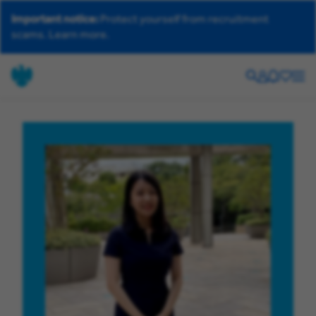
Important notice:
Protect yourself from recruitment
scams.
Learn more.
Search
Your
Helpdesk
Saved
Men
account
jobs