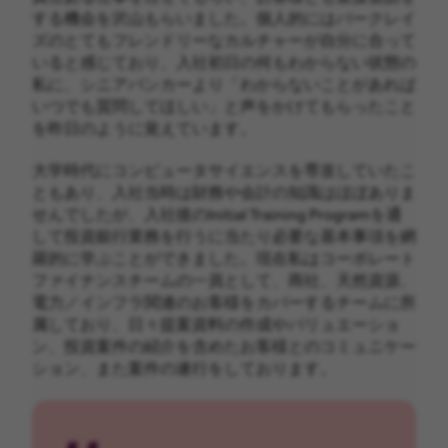
する機会を沢山もらいました。個人的にはバークレイ
ズのとてもフレンドリーなカルチャーが自分に合って
いると感じており、入社初日の何もわからない状態の
私に、シニアバンカーより「わからないことがあれば
いつでも質問してほしい」と声をかけてもらったこと
を昨日のように覚えています。
大学時代にコンピュータサイエンスを専攻していたこ
ともあり、入社当時は財務や会計の知識はほぼありま
せんでしたが、入社後のInitial Training Programを通
して投資銀行業務を行うに当たり必要な基本事項を網
羅的に学ぶことができました。現在私はコーポレート
ファイナンスチームの一員として、商社、天然資源、
電力／インフラ関連のお客様をカバーするチームに所
属しており、日々提案資料の作成やバリュエーショ
ン、投資案件の紹介を含めたお客様とのコミュニケー
ション、また案件の遂行をしております。