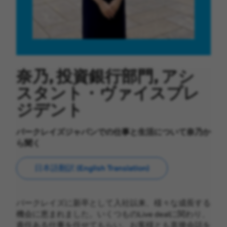
奈乃, 投資銀行部門, アシ
スタント・ヴァイスプレ
ジデント
バークレイズジャパンでの仕事と生活について奈乃か
ら聞く
日本語翻訳 (English Translation)
バークレイズに新卒として入社以来、様々な成長する
機会に恵まれました。いくつものLive dealに関わり、
責任ある仕事を任せてもらい、お客様とも直接会話を