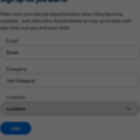
Make sure you see job opportunities when they become
available. Just add a few details below to stay up to date with
jobs that suit you and your skills.
Email
Category
Location
Add